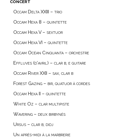
concert
Occam Delta XXIII – trio
Occam Hexa 8 – quintette
Occam Hexa V – sextuor
Occam Hexa VI – quintette
Occam Océan Cinquanta – orchestre
Effluves (d’avril) – clar b, e guitare
Occam River XXII – sax, clar b
Forest Gazing – bir, quatuor à cordes
Occam Hexa II – quintette
White Oz – clar multipiste
Wavering – deux birbynés
Ursus – clar b, didj
Un après-midi à la marbrerie