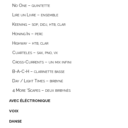
No One – quintette
Lire un Livre – ensemble
Keening – sop, didj, htb, clar
Honing In – perc
Highway – htb, clar
Cuarteles – sax, pno, vx
Cross-Currents – un mix infini
B-A-C-H – clarinette basse
Day / Light Times – birbynė
4 More ‘Scapes – deux birbynès
avec éléctronique
voix
danse