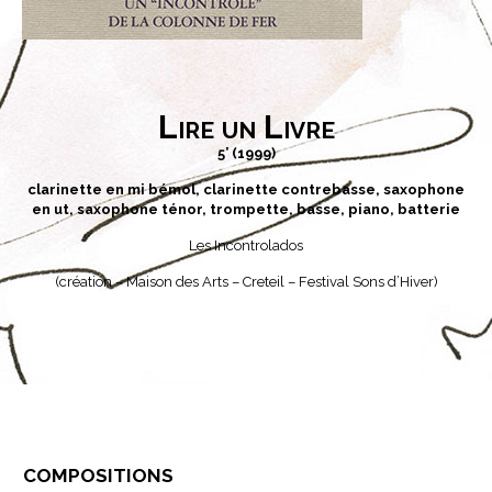
Lire un Livre
5’ (1999)
clarinette en mi bémol, clarinette contrebasse, saxophone
en ut, saxophone ténor, trompette, basse, piano, batterie
Les Incontrolados
(création – Maison des Arts – Creteil – Festival Sons d’Hiver)
compositions