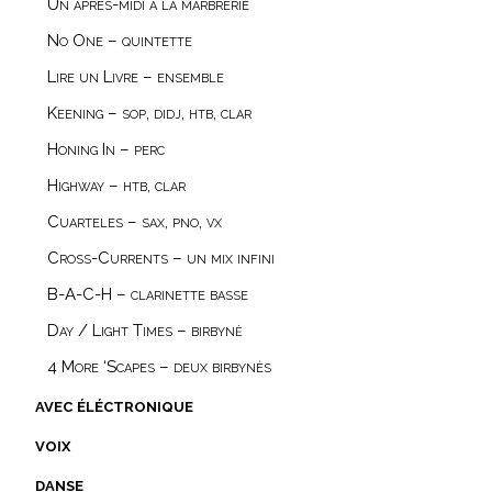
Un après-midi à la marbrerie
No One – quintette
Lire un Livre – ensemble
Keening – sop, didj, htb, clar
Honing In – perc
Highway – htb, clar
Cuarteles – sax, pno, vx
Cross-Currents – un mix infini
B-A-C-H – clarinette basse
Day / Light Times – birbynė
4 More ‘Scapes – deux birbynès
avec éléctronique
voix
danse