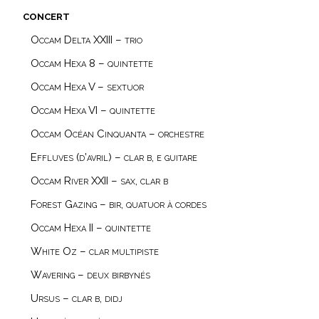
concert
Occam Delta XXIII – trio
Occam Hexa 8 – quintette
Occam Hexa V – sextuor
Occam Hexa VI – quintette
Occam Océan Cinquanta – orchestre
Effluves (d’avril) – clar b, e guitare
Occam River XXII – sax, clar b
Forest Gazing – bir, quatuor à cordes
Occam Hexa II – quintette
White Oz – clar multipiste
Wavering – deux birbynés
Ursus – clar b, didj