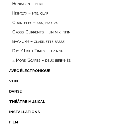
Honing In – perc
Highway – htb, clar
Cuarteles – sax, pno, vx
Cross-Currents – un mix infini
B-A-C-H – clarinette basse
Day / Light Times – birbynė
4 More ‘Scapes – deux birbynès
avec éléctronique
voix
danse
théâtre musical
installations
film