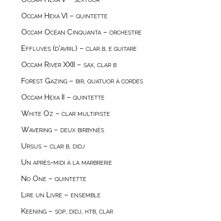
Occam Hexa VI – quintette
Occam Océan Cinquanta – orchestre
Effluves (d’avril) – clar b, e guitare
Occam River XXII – sax, clar b
Forest Gazing – bir, quatuor à cordes
Occam Hexa II – quintette
White Oz – clar multipiste
Wavering – deux birbynés
Ursus – clar b, didj
Un après-midi à la marbrerie
No One – quintette
Lire un Livre – ensemble
Keening – sop, didj, htb, clar