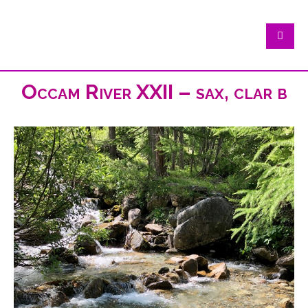
Occam River XXII – sax, clar b