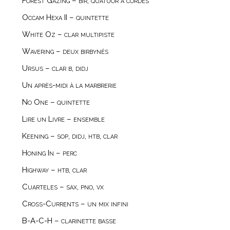
Forest Gazing – bir, quatuor à cordes
Occam Hexa II – quintette
White Oz – clar multipiste
Wavering – deux birbynés
Ursus – clar b, didj
Un après-midi à la marbrerie
No One – quintette
Lire un Livre – ensemble
Keening – sop, didj, htb, clar
Honing In – perc
Highway – htb, clar
Cuarteles – sax, pno, vx
Cross-Currents – un mix infini
B-A-C-H – clarinette basse