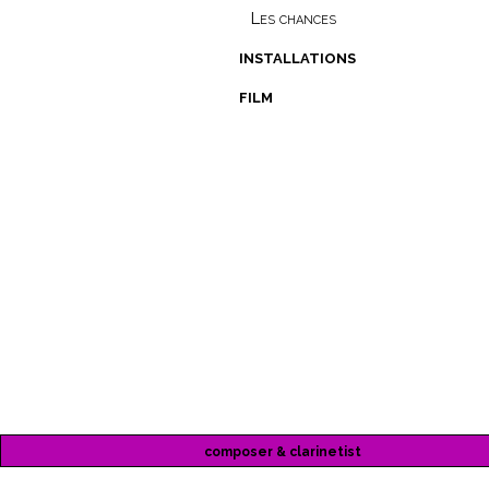
Les chances
installations
film
composer & clarinetist