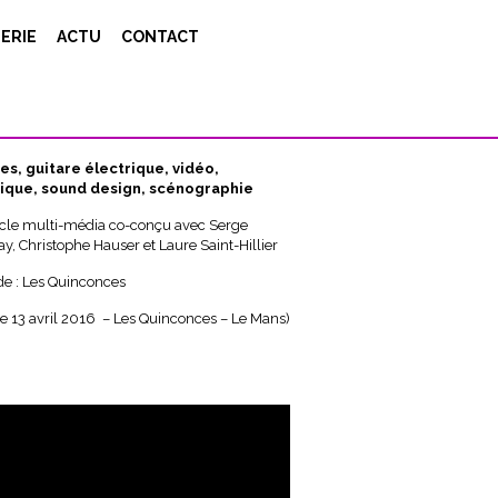
ERIE
ACTU
CONTACT
ng Carpet
)
tes, guitare électrique, vidéo,
ique, sound design, scénographie
cle multi-média co-conçu avec Serge
y, Christophe Hauser et Laure Saint-Hillier
 : Les Quinconces
 le 13 avril 2016 – Les Quinconces – Le Mans)