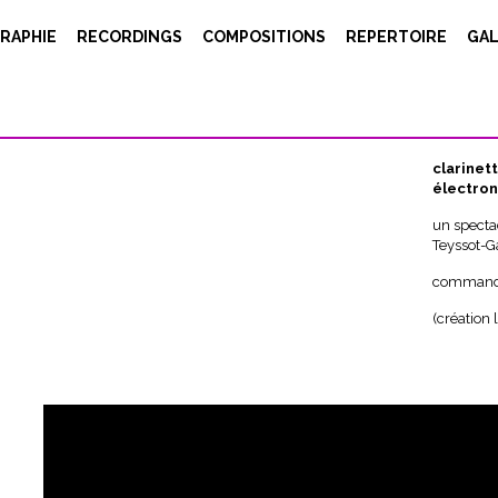
Flying Carpet
RAPHIE
RECORDINGS
COMPOSITIONS
REPERTOIRE
GAL
Flyi
60′ (2016
clarinet
électron
un specta
Teyssot-Ga
commande
(création