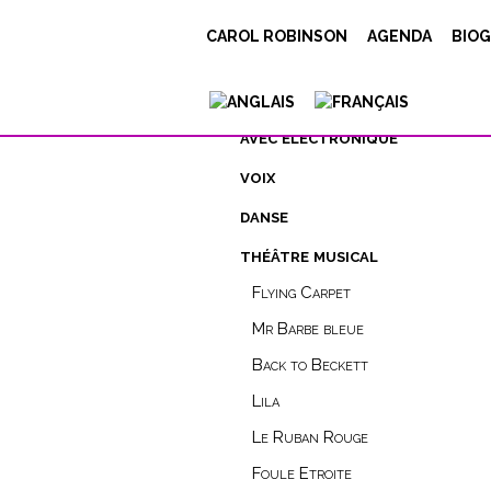
CAROL ROBINSON
AGENDA
BIOG
compositions
concert
avec éléctronique
voix
danse
théâtre musical
Flying Carpet
Mr Barbe bleue
Back to Beckett
Lila
Le Ruban Rouge
Foule Etroite