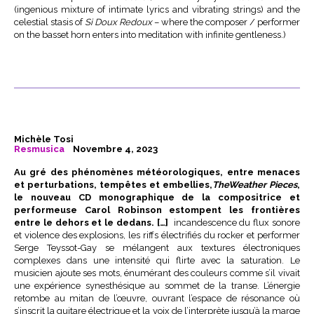
(ingenious mixture of intimate lyrics and vibrating strings) and the
celestial stasis of
Si Doux Redoux
– where the composer / performer
on the basset horn enters into meditation with infinite gentleness.)
Michèle Tosi
Resmusica
Novembre 4, 2023
Au gré des phénomènes météorologiques, entre menaces
et perturbations, tempêtes et embellies,
The
Weather Pieces
,
le nouveau CD monographique de la compositrice et
performeuse
Carol Robinson
estompent les frontières
entre le dehors et le dedans. […]
incandescence du flux sonore
et violence des explosions, les riffs électrifiés du rocker et performer
Serge Teyssot-Gay se mélangent aux textures électroniques
complexes dans une intensité qui flirte avec la saturation. Le
musicien ajoute ses mots, énumérant des couleurs comme s’il vivait
une expérience synesthésique au sommet de la transe. L’énergie
retombe au mitan de l’œuvre, ouvrant l’espace de résonance où
s’inscrit la guitare électrique et la voix de l’interprète jusqu’à la marge