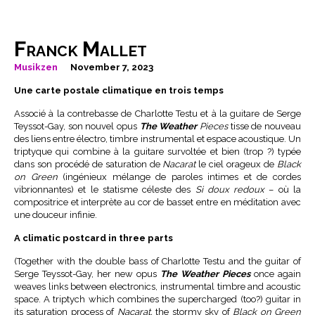
Franck Mallet
Musikzen
November 7, 2023
Une carte postale climatique en trois temps
Associé à la contrebasse de Charlotte Testu et à la guitare de Serge
Teyssot-Gay, son nouvel opus
The Weather
Pieces
tisse de nouveau
des liens entre électro, timbre instrumental et espace acoustique. Un
triptyque qui combine à la guitare survoltée et bien (trop ?) typée
dans son procédé de saturation de
Nacarat
le ciel orageux de
Black
on Green
(ingénieux mélange de paroles intimes et de cordes
vibrionnantes) et le statisme céleste des
Si doux
redoux
– où la
compositrice et interprète au cor de basset entre en méditation avec
une douceur infinie.
A climatic postcard in three parts
(Together with the double bass of Charlotte Testu and the guitar of
Serge Teyssot-Gay, her new opus
The Weather Pieces
once again
weaves links between electronics, instrumental timbre and acoustic
space. A triptych which combines the supercharged (too?) guitar in
its saturation process of
Nacarat,
the stormy sky of
Black on Green