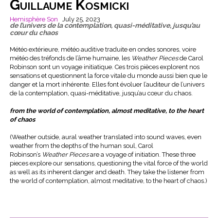
Guillaume Kosmicki
Hemisphère Son
July 25, 2023
de l’univers de la contemplation, quasi-méditative, jusqu’au
cœur du chaos
Météo extérieure, météo auditive traduite en ondes sonores, voire
météo des tréfonds de l’âme humaine, les
Weather Pieces
de Carol
Robinson sont un voyage initiatique. Ces trois pièces explorent nos
sensations et questionnent la force vitale du monde aussi bien que le
danger et la mort inhérente. Elles font évoluer l’auditeur de l’univers
de la contemplation, quasi-méditative, jusqu’au cœur du chaos.
from the world of contemplation, almost meditative, to the heart
of chaos
(Weather outside, aural weather translated into sound waves, even
weather from the depths of the human soul, Carol
Robinson’s
Weather Pieces
are a voyage of initiation. These three
pieces explore our sensations, questioning the vital force of the world
as well as its inherent danger and death. They take the listener from
the world of contemplation, almost meditative, to the heart of chaos.)