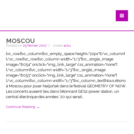
moscou
Posted on
25 février 2017
Under
actu
[vc_row][vc_column][vc_empty_space height="22px"][/vc_column]
[/vc_row][vc_row][vc_column width="1/3"][vc_single_image
image="8054" onclick="img_link_large" css_animation="none"]
[/vc_column][vc_column width="1/3"][vc_single_image
image="8053" onclick="img_link_large" css_animation="none"]
[/vc_column][vc_column width="1/3"][vc_column_text]Nous étions
à Moscou pour jouer Naljorlak dans le festival GEOMETRY OF NOW.
Les concerts avaient lieu dans l’étonnant GES2 power station, un
central électrique des années ’20 qui serait…
Continue Reading →