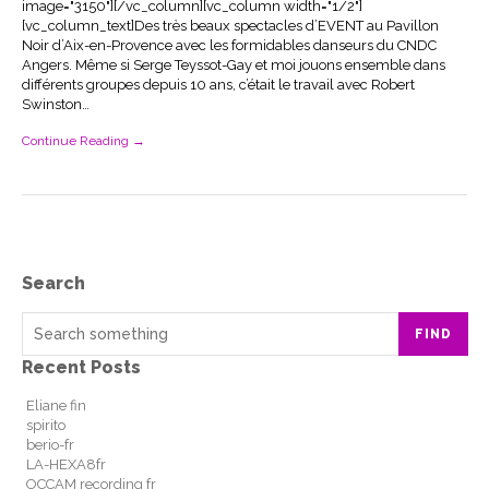
image="3150"][/vc_column][vc_column width="1/2"]
[vc_column_text]Des très beaux spectacles d’EVENT au Pavillon
Noir d’Aix-en-Provence avec les formidables danseurs du CNDC
Angers. Même si Serge Teyssot-Gay et moi jouons ensemble dans
différents groupes depuis 10 ans, c’était le travail avec Robert
Swinston…
Continue Reading →
Search
FIND
Recent Posts
Eliane fin
spirito
berio-fr
LA-HEXA8fr
OCCAM recording fr