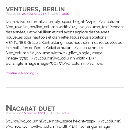
ventures, berlin
Posted on
20 février 2017
Under
actu
[vc_row][vc_column][vc_empty_space height="22px"][/vc_column]
[/vc_row][vc_row][vc_column width="1/3"][vc_column_text]Pendant
des années, Cathy Milliken et moi avons exploré des œuvres
nouvelles pour hautbois et clarinette. Nous nous appelions
VENTURES. Grâce à Kontraklang, nous nous sommes retrouvées au
Heimathafen de Berlin. C’était amusant.[/vc_column_text]
[/vc_column][vc_column width="1/3"][vc_single_image
image="7758"][/vc_column][vc_column width="1/3"]
[vc_single_image image="8045"][/vc_column][/vc_row]
Continue Reading →
Nacarat duet
Posted on
10 février 2017
Under
actu
[vc_row][vc_column][vc_empty_space height="22px"][/vc_column]
[/vc_row][vc_row][vc_column width="1/4"][vc_single_image