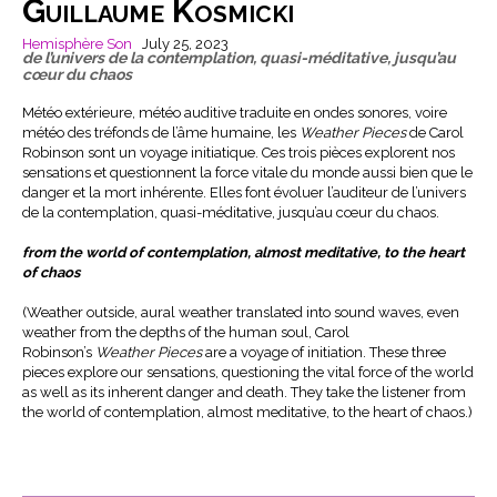
Guillaume Kosmicki
Hemisphère Son
July 25, 2023
de l’univers de la contemplation, quasi-méditative, jusqu’au
cœur du chaos
Météo extérieure, météo auditive traduite en ondes sonores, voire
météo des tréfonds de l’âme humaine, les
Weather Pieces
de Carol
Robinson sont un voyage initiatique. Ces trois pièces explorent nos
sensations et questionnent la force vitale du monde aussi bien que le
danger et la mort inhérente. Elles font évoluer l’auditeur de l’univers
de la contemplation, quasi-méditative, jusqu’au cœur du chaos.
from the world of contemplation, almost meditative, to the heart
of chaos
(Weather outside, aural weather translated into sound waves, even
weather from the depths of the human soul, Carol
Robinson’s
Weather Pieces
are a voyage of initiation. These three
pieces explore our sensations, questioning the vital force of the world
as well as its inherent danger and death. They take the listener from
the world of contemplation, almost meditative, to the heart of chaos.)