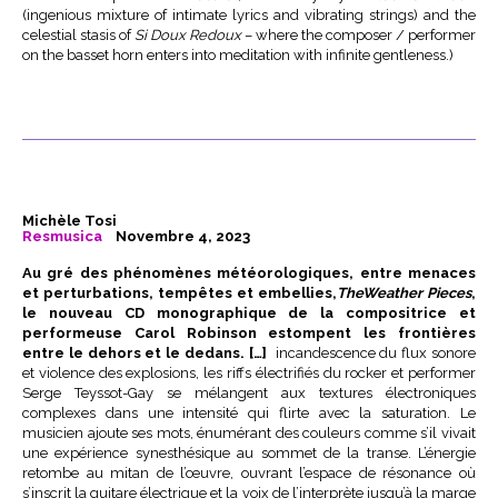
(ingenious mixture of intimate lyrics and vibrating strings) and the
celestial stasis of
Si Doux Redoux
– where the composer / performer
on the basset horn enters into meditation with infinite gentleness.)
Michèle Tosi
Resmusica
Novembre 4, 2023
Au gré des phénomènes météorologiques, entre menaces
et perturbations, tempêtes et embellies,
The
Weather Pieces
,
le nouveau CD monographique de la compositrice et
performeuse
Carol Robinson
estompent les frontières
entre le dehors et le dedans. […]
incandescence du flux sonore
et violence des explosions, les riffs électrifiés du rocker et performer
Serge Teyssot-Gay se mélangent aux textures électroniques
complexes dans une intensité qui flirte avec la saturation. Le
musicien ajoute ses mots, énumérant des couleurs comme s’il vivait
une expérience synesthésique au sommet de la transe. L’énergie
retombe au mitan de l’œuvre, ouvrant l’espace de résonance où
s’inscrit la guitare électrique et la voix de l’interprète jusqu’à la marge