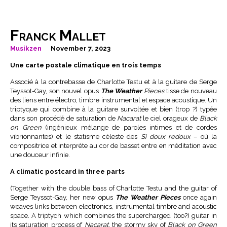
Franck Mallet
Musikzen
November 7, 2023
Une carte postale climatique en trois temps
Associé à la contrebasse de Charlotte Testu et à la guitare de Serge
Teyssot-Gay, son nouvel opus
The Weather
Pieces
tisse de nouveau
des liens entre électro, timbre instrumental et espace acoustique. Un
triptyque qui combine à la guitare survoltée et bien (trop ?) typée
dans son procédé de saturation de
Nacarat
le ciel orageux de
Black
on Green
(ingénieux mélange de paroles intimes et de cordes
vibrionnantes) et le statisme céleste des
Si doux
redoux
– où la
compositrice et interprète au cor de basset entre en méditation avec
une douceur infinie.
A climatic postcard in three parts
(Together with the double bass of Charlotte Testu and the guitar of
Serge Teyssot-Gay, her new opus
The Weather Pieces
once again
weaves links between electronics, instrumental timbre and acoustic
space. A triptych which combines the supercharged (too?) guitar in
its saturation process of
Nacarat,
the stormy sky of
Black on Green