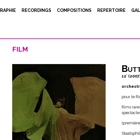
RAPHIE
RECORDINGS
COMPOSITIONS
REPERTOIRE
GAL
film
Butt
12′ (2007
orchest
pour le f
films rare
spectacle
(première
Staatsphi