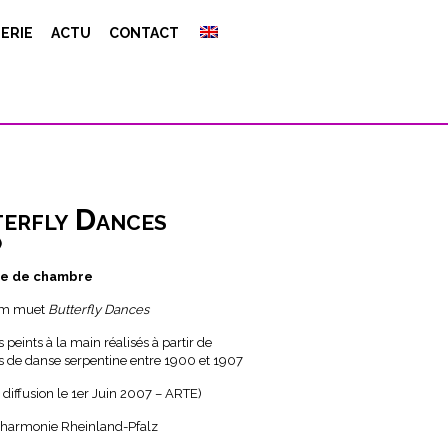
ERIE
ACTU
CONTACT
erfly Dances
)
re de chambre
ilm muet
Butterfly Dances
s peints à la main réalisés à partir de
s de danse serpentine entre 1900 et 1907
 diffusion le 1er Juin 2007 – ARTE)
lharmonie Rheinland-Pfalz