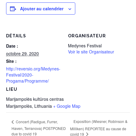
Ajouter au calendrier
DÉTAILS
ORGANISATEUR
Medynes Festival
Date :
Voir le site Organisateur
octobre 29, 2020
Site :
http://reversio.org/Medynes-
Festival/2020-
Progama/Programme/
LIEU
Marijampolės kultūros centras
Marijampolès
,
Lithuania
+ Google Map
Exposition (Wiesner, Robinson &
Concert (Radigue, Furrer,
Haven, Terranova) POSTPONED
Milliken) REPORTEE au cause de
due to covid 19
covid 19