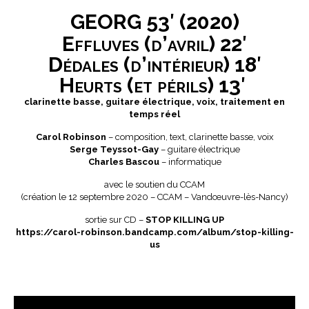
GEORG 53′ (2020)
Effluves (d’avril)
22′
Dédales (d’intérieur) 18
′
Heurts (et périls) 13′
clarinette basse, guitare électrique, voix, traitement en
temps réel
Carol Robinson
– composition, text, clarinette basse, voix
Serge Teyssot-Gay
– guitare électrique
Charles Bascou
– informatique
avec le soutien du CCAM
(création le 12 septembre 2020 – CCAM – Vandœuvre-lès-Nancy)
sortie sur CD –
STOP KILLING UP
https://carol-robinson.bandcamp.com/album/stop-killing-
us