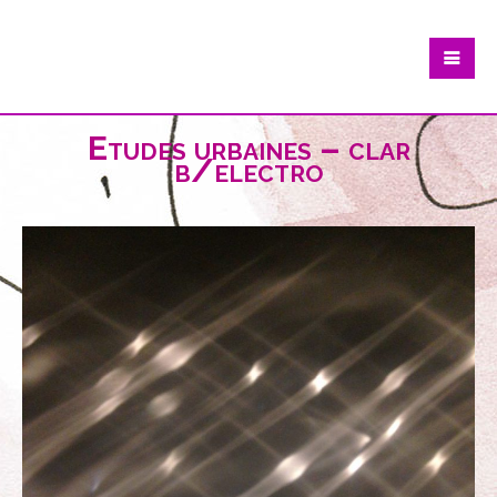
Etudes urbaines – clar
b/electro