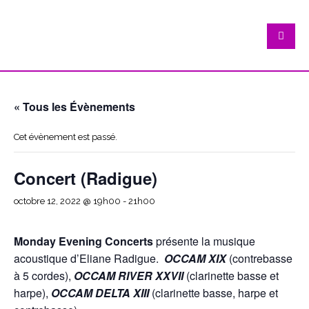
« Tous les Évènements
Cet évènement est passé.
Concert (Radigue)
octobre 12, 2022 @ 19h00
-
21h00
Monday Evening Concerts
présente la musique
acoustique d’Eliane Radigue.
OCCAM XIX
(
contrebasse
à 5 cordes
),
OCCAM RIVER XXVII
(clarinette basse et
harpe),
OCCAM
D
ELTA XIII
(clarinette basse, harpe et