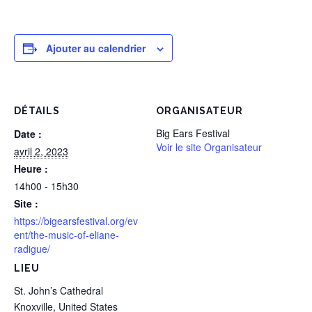
Ajouter au calendrier
DÉTAILS
ORGANISATEUR
Big Ears Festival
Date :
Voir le site Organisateur
avril 2, 2023
Heure :
14h00 - 15h30
Site :
https://bigearsfestival.org/ev
ent/the-music-of-eliane-
radigue/
LIEU
St. John’s Cathedral
Knoxville
,
United States