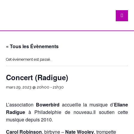
« Tous les Évènements
Cet évènement est passé.
Concert (Radigue)
mars 29, 2023 @ 20h00
-
21h30
L’association
Bowerbird
accueille la musique d’
Eliane
Radigue
à Philadelphie de nouveau.Il soutien cette
musique depuis 2010.
Carol Robinson
, birbyne –
Nate Wooley
, trompette