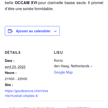
belle
OCCAM XVI
pour clarinette basse seule. Il promet
d’être une soirée formidable.
Ajouter au calendrier
DÉTAILS
LIEU
Korzo
Date :
den Haag
,
Netherlands
+
avril 23, 2022
Google Map
Heure :
21h00 - 22h00
Site :
https://gaudeamus.nl/en/eve
nts/musical-utopias-4/
Concert (Radigue,