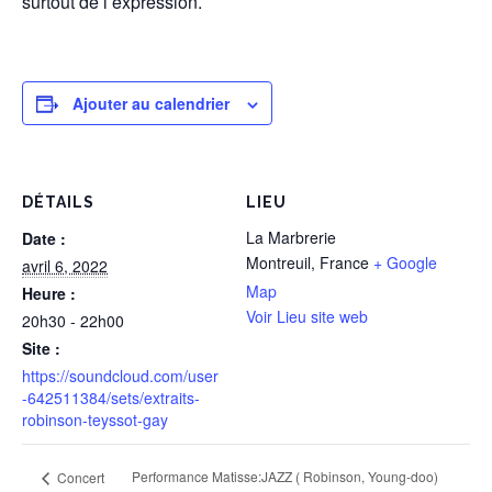
surtout de l’expression.
Ajouter au calendrier
DÉTAILS
LIEU
La Marbrerie
Date :
Montreuil
,
France
+ Google
avril 6, 2022
Map
Heure :
Voir Lieu site web
20h30 - 22h00
Site :
https://soundcloud.com/user
-642511384/sets/extraits-
robinson-teyssot-gay
Performance Matisse:JAZZ ( Robinson, Young-doo)
Concert