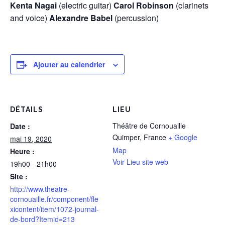
Kenta Nagai
(electric guitar)
Carol Robinson
(clarinets
and voice)
Alexandre Babel
(percussion)
Ajouter au calendrier
DÉTAILS
LIEU
Théâtre de Cornouaille
Date :
Quimper
,
France
+ Google
mai 19, 2020
Map
Heure :
Voir Lieu site web
19h00 - 21h00
Site :
http://www.theatre-
cornouaille.fr/component/fle
xicontent/item/1072-journal-
de-bord?Itemid=213