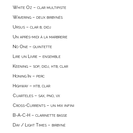
White Oz – clar multipiste
Wavering – deux birbynés
Ursus – clar b, didj
Un après-midi à la marbrerie
No One – quintette
Lire un Livre – ensemble
Keening – sop, didj, htb, clar
Honing In – perc
Highway – htb, clar
Cuarteles – sax, pno, vx
Cross-Currents – un mix infini
B-A-C-H – clarinette basse
Day / Light Times – birbynė