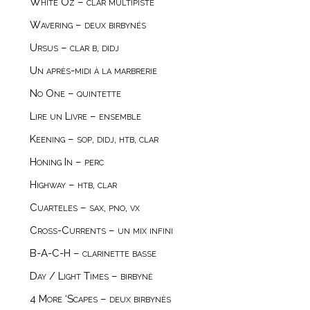
White Oz – clar multipiste
Wavering – deux birbynés
Ursus – clar b, didj
Un après-midi à la marbrerie
No One – quintette
Lire un Livre – ensemble
Keening – sop, didj, htb, clar
Honing In – perc
Highway – htb, clar
Cuarteles – sax, pno, vx
Cross-Currents – un mix infini
B-A-C-H – clarinette basse
Day / Light Times – birbynė
4 More ‘Scapes – deux birbynès