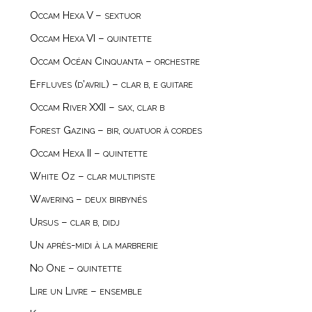
Occam Hexa V – sextuor
Occam Hexa VI – quintette
Occam Océan Cinquanta – orchestre
Effluves (d’avril) – clar b, e guitare
Occam River XXII – sax, clar b
Forest Gazing – bir, quatuor à cordes
Occam Hexa II – quintette
White Oz – clar multipiste
Wavering – deux birbynés
Ursus – clar b, didj
Un après-midi à la marbrerie
No One – quintette
Lire un Livre – ensemble