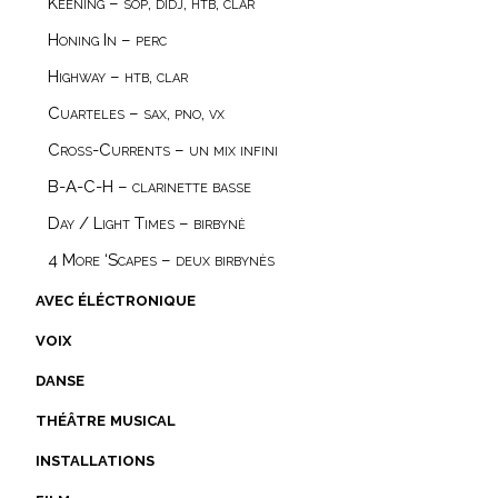
Keening – sop, didj, htb, clar
Honing In – perc
Highway – htb, clar
Cuarteles – sax, pno, vx
Cross-Currents – un mix infini
B-A-C-H – clarinette basse
Day / Light Times – birbynė
4 More ‘Scapes – deux birbynès
avec éléctronique
voix
danse
théâtre musical
installations