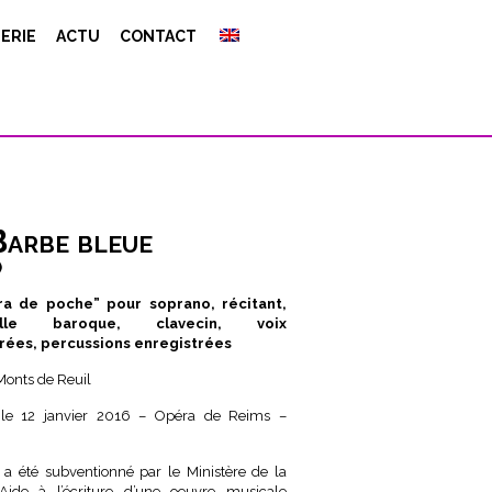
ERIE
ACTU
CONTACT
arbe bleue
)
ra de poche” pour soprano, récitant,
celle baroque, clavecin, voix
rées, percussions enregistrées
Monts de Reuil
n le 12 janvier 2016 – Opéra de Reims –
l a été subventionné par le Ministère de la
(Aide à l’écriture d’une oeuvre musicale