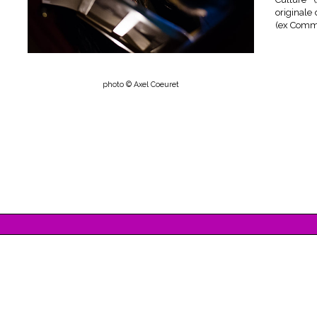
originale
(ex Comma
photo © Axel Coeuret