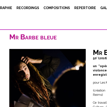
RAPHIE
RECORDINGS
COMPOSITIONS
REPERTOIRE
GAL
Mr Barbe bleue
Mr B
50′ (2016
un “opé
violon
enregist
pour Les 
(créatio
Reims)
Ce travai
Culture 