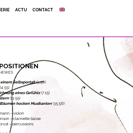
ERIE
ACTU
CONTACT
ositionen
THEWES
 einem Selbsportait
(5:58)
(4:55)
ichnung eines Gefühls
(7:15)
stern
(11:55)
 Bäumen hocken Musikanten
(35:56)
mann – violon
inson – clarinette basse
brust – percussions