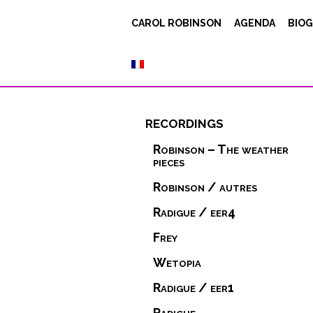
CAROL ROBINSON
AGENDA
BIOG
recordings
Robinson – The weather
pieces
Robinson / autres
Radigue / eer4
Frey
Wetopia
Radigue / eer1
Radigue