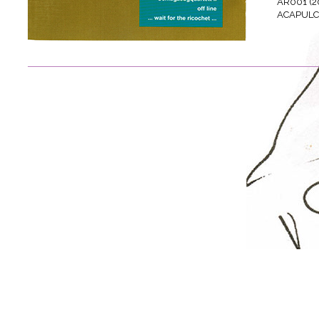
AR001 (2
ACAPUL