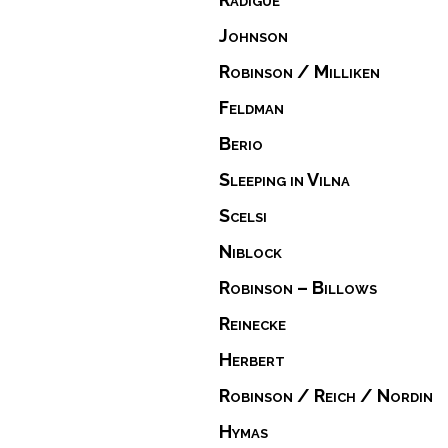
Johnson
Robinson / Milliken
Feldman
Berio
Sleeping in Vilna
Scelsi
Niblock
Robinson – Billows
Reinecke
Herbert
Robinson / Reich / Nordin
Hymas