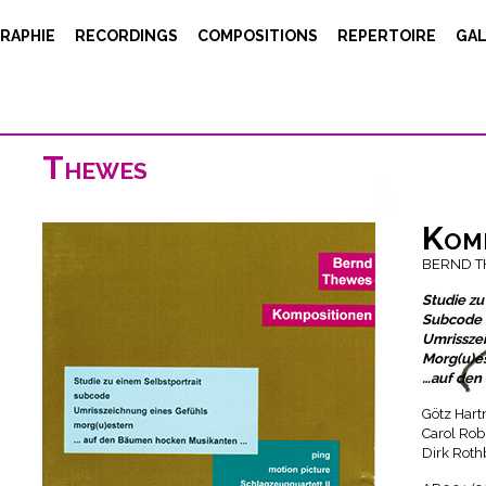
RAPHIE
RECORDINGS
COMPOSITIONS
REPERTOIRE
GAL
Thewes
Komp
BERND 
Studie zu
Subcode
Umrissze
Morg(u)e
…auf den
Götz Hart
Carol Rob
Dirk Roth