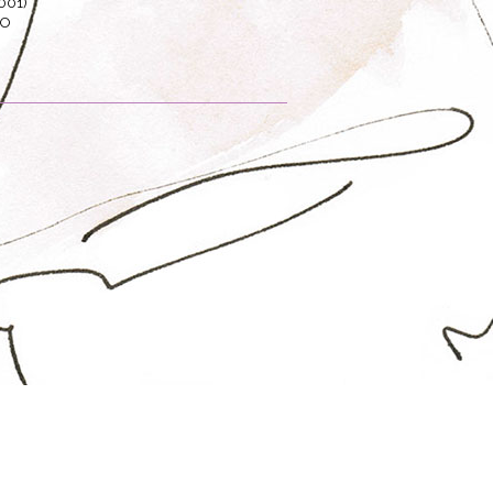
001)
CO