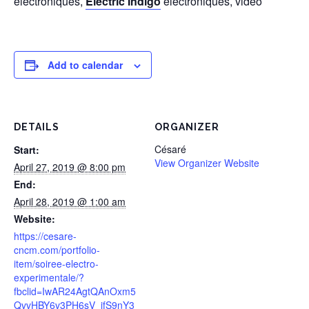
électroniques,
Electric Indigo
électroniques, vidéo
Add to calendar
DETAILS
ORGANIZER
Césaré
Start:
View Organizer Website
April 27, 2019 @ 8:00 pm
End:
April 28, 2019 @ 1:00 am
Website:
https://cesare-
cncm.com/portfolio-
item/soiree-electro-
experimentale/?
fbclid=IwAR24AgtQAnOxm5
QvvHBY6v3PH6sV_ifS9nY3