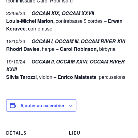
(commissaire Carol Robinson)
22/09/24
OCCAM XIX,
OCCAM XXVII
Louis-Michel Marion,
contrebasse 5 cordes –
Erwan
Keravec
, cornemuse
18/10/24
OCCAM I, OCCAM III
,
OCCAM RIVER XVI
Rhodri Davies,
harpe –
Carol Robinson,
birbyne
19/10/24
OCCAM II
,
OCCAM XXVI
,
OCCAM
RIVER
XXIII
Silvia Tarozzi
, violon –
Enrico Malatesta
, percussions
Ajouter au calendrier
DÉTAILS
LIEU