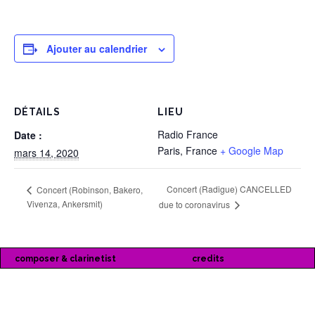
Ajouter au calendrier
DÉTAILS
LIEU
Radio France
Date :
Paris
,
France
+ Google Map
mars 14, 2020
Concert (Radigue) CANCELLED
Concert (Robinson, Bakero,
Vivenza, Ankersmit)
due to coronavirus
composer & clarinetist
credits