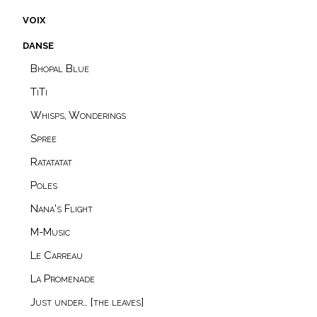
voix
danse
Bhopal Blue
TiTi
Whisps, Wonderings
Spree
Ratatatat
Poles
Nana’s Flight
M-Music
Le Carreau
La Promenade
Just under… [the leaves]