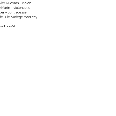
vier Queyras – violon
 Marin – violoncelle
er – contrebasse
 : Cie Nadège MacLeay
lain Julien