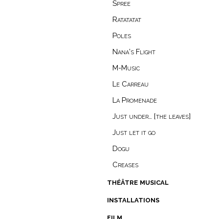
Spree
Ratatatat
Poles
Nana’s Flight
M-Music
Le Carreau
La Promenade
Just under… [the leaves]
Just let it go
Dogu
Creases
théâtre musical
installations
film