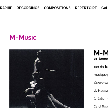
RAPHIE
RECORDINGS
COMPOSITIONS
REPERTOIRE
GAL
M-Music
M-M
21’ (2000
cor de b
musique p
Conversa
de Nadèg
(création 
Carol Rob