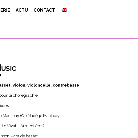
ERIE
ACTU
CONTACT
usic
)
asset, violon, violoncelle, contrebasse
our la chorégraphie :
tions
e MacLeay (Cie Nadège MacLeay)
– Le Vivat – Armentières)
inson – cor de basset