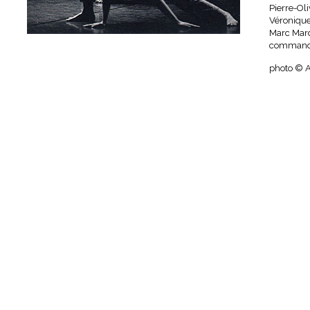
Pierre-Oli
Véronique
Marc Mard
commande
photo © A