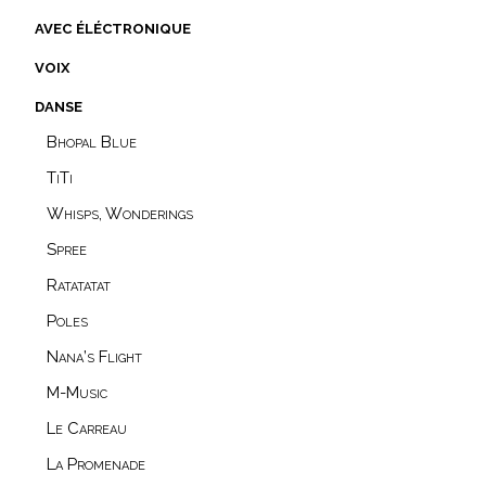
avec éléctronique
voix
danse
Bhopal Blue
TiTi
Whisps, Wonderings
Spree
Ratatatat
Poles
Nana’s Flight
M-Music
Le Carreau
La Promenade