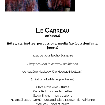
Le Carreau
20’ (2004)
flûtes, clarinettes, percussions, média fixe (voix d’enfants,
jouets)
musique pour la chorégraphie :
L’empereur et le carreau de faïence
de Nadège MacLeay (Cie Nadège MacLeay)
(création – Le Manège – Reims)
Clara Novakova – flûtes
Carol Robinson – clarinettes
Steve Shehan – percussions
Natanaël Baud, Démétrius Baud, Clara MacKenzie, Adrianne
MacLeay – voix et jouets