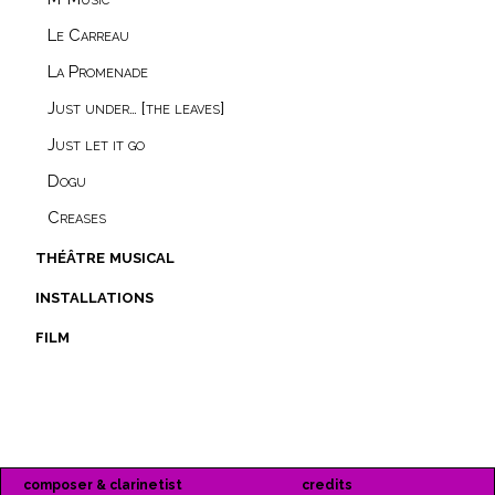
Le Carreau
La Promenade
Just under… [the leaves]
Just let it go
Dogu
Creases
théâtre musical
installations
film
composer & clarinetist
credits