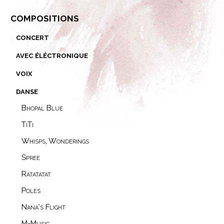
compositions
concert
avec éléctronique
voix
danse
Bhopal Blue
TiTi
Whisps, Wonderings
Spree
Ratatatat
Poles
Nana’s Flight
M-Music