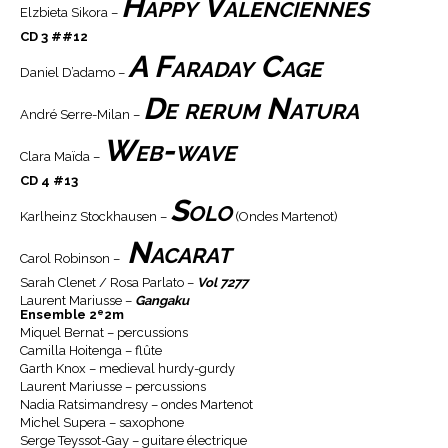
Happy Valenciennes
Elzbieta Sikora –
CD 3 ##12
A Faraday Cage
Daniel D’adamo –
De rerum Natura
André Serre-Milan –
Web-wave
Clara Maïda –
CD 4 #13
Solo
Karlheinz Stockhausen –
(Ondes Martenot)
Nacarat
Carol Robinson –
Sarah Clenet / Rosa Parlato –
Vol 7277
Laurent Mariusse –
Gangaku
e
Ensemble 2
2m
Miquel Bernat – percussions
Camilla Hoitenga – flûte
Garth Knox – medieval hurdy-gurdy
Laurent Mariusse – percussions
Nadia Ratsimandresy – ondes Martenot
Michel Supera – saxophone
Serge Teyssot-Gay – guitare électrique