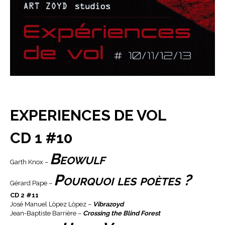
EXPERIENCES DE VOL
CD 1 #10
Beowulf
Garth Knox –
Pourquoi les poètes ?
Gérard Pape –
CD 2 #11
José Manuel Lòpez Lòpez –
Vibrazoyd
Jean-Baptiste Barrière –
Crossing the Blind Forest