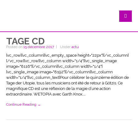
TAGE CD
Posted on
15 décembre 2017
Under
actu
[vc_row][vc_column][vc_empty_space height="22px"][/vc_column]
[/vc_row][vc_row][vc_column width="1/4"][vc_single_image
image="8116"][/vc_column][vc_column width="1/4"]
[vc_single_image image="8192"][/vc_column][vc_column
width="1/4"][vc_column_text]Pour célébrer le quinzième édition de
Tage der Utopie, tous les musiciens ont été de retour à Götzis. Ce
magnifique CD est une réflexion de la magie d’une action
extraordinaire. WETOPIA avec Garth Knox,…
Continue Reading →