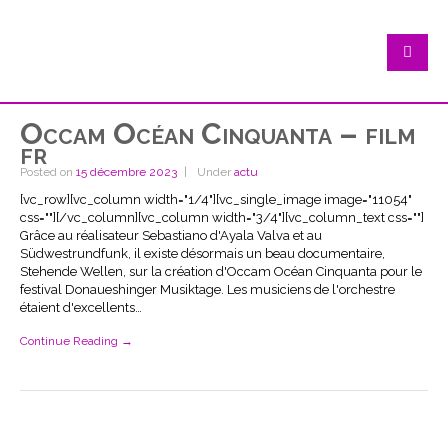
Occam Océan Cinquanta – film
fr
Posted on
15 décembre 2023
Under
actu
[vc_row][vc_column width="1/4"][vc_single_image image="11054"
css=""][/vc_column][vc_column width="3/4"][vc_column_text css=""]
Grâce au réalisateur Sebastiano d'Ayala Valva et au
Südwestrundfunk, il existe désormais un beau documentaire,
Stehende Wellen, sur la création d'Occam Océan Cinquanta pour le
festival Donaueshinger Musiktage. Les musiciens de l'orchestre
étaient d'excellents…
Continue Reading →