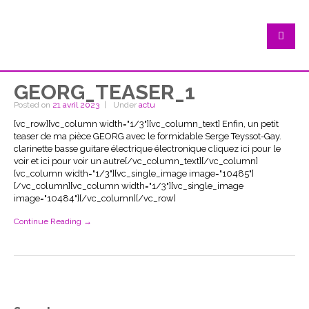
GEORG_TEASER_1
Posted on
21 avril 2023
Under
actu
[vc_row][vc_column width="1/3"][vc_column_text] Enfin, un petit
teaser de ma pièce GEORG avec le formidable Serge Teyssot-Gay.
clarinette basse guitare électrique électronique cliquez ici pour le
voir et ici pour voir un autre[/vc_column_text][/vc_column]
[vc_column width="1/3"][vc_single_image image="10485"]
[/vc_column][vc_column width="1/3"][vc_single_image
image="10484"][/vc_column][/vc_row]
Continue Reading →