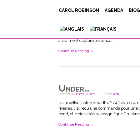
GEORG_GMEM
CAROL ROBINSON
AGENDA
BIOG
Posted on
12 mai 2022
Under
actu
[vc_row][vc_column width="1/4"][vc_singl
[vc_column_text] Serge Teyssot-Gay et moi
expérience qui a fini par un concert au MUC
a vraiment capturé l’essence…
Continue Reading →
Under…
Posted on
6 mai 2022
Under
actu
[vc_row][vc_column width="1/4"][vc_column_
rivières. J'ai reçu une commande pour une pi
bend, elle était crée au magnifique Bruckn
Continue Reading →