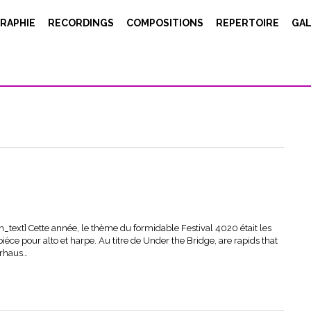
RAPHIE
RECORDINGS
COMPOSITIONS
REPERTOIRE
GAL
e_image image="10142"][/vc_column][vc_column width="1/4"]
 avons enregistré ma pièce GEORG au GMEM de Marseille. Une belle
EM, pour le festival Propagations. Notre ingénieur Christophe Hauser
text] Cette année, le thème du formidable Festival 4020 était les
èce pour alto et harpe. Au titre de Under the Bridge, are rapids that
erhaus…