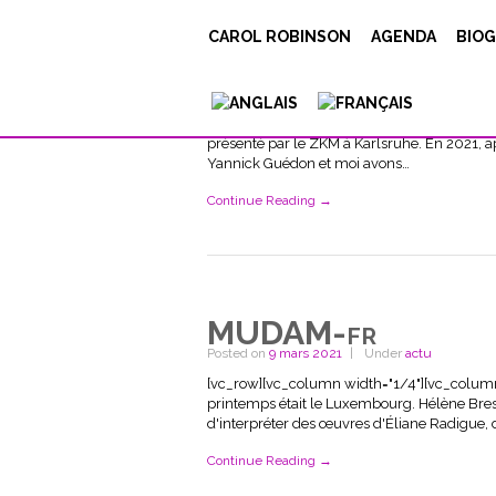
ZKM recording
CAROL ROBINSON
AGENDA
BIOG
Posted on
28 mars 2021
Under
actu
[vc_row][vc_column width="1/6"][vc_singl
[vc_single_image image="9514"][/vc_colum
[/vc_column][vc_column width="1/2"][vc_col
présenté par le ZKM à Karlsruhe. En 2021, 
Yannick Guédon et moi avons…
Continue Reading →
MUDAM-fr
Posted on
9 mars 2021
Under
actu
[vc_row][vc_column width="1/4"][vc_column_
printemps était le Luxembourg. Hélène Bres
d'interpréter des œuvres d'Éliane Radigue, da
Continue Reading →