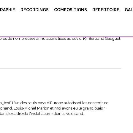
RAPHIE
RECORDINGS
COMPOSITIONS
REPERTOIRE
GAL
e_image image="9512"][/vc_column][vc_column width="1/6"]
n][vc_column width="1/6"][vc_single_image image="9513"]
umn_text] En 2019, Éliane Radigue a reçu le Prix Giga-Hertz
après de nombreuses annulations liées au covid 19, Bertrand Gauguet,
text] L'un des seuls pays d'Europe autorisant les concerts ce
chand, Louis-Michel Marion et moi avons eu le grand plaisir
ns le cadre de l'installation « Joints, voids and…