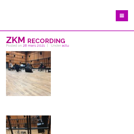
ZKM recording
Posted on
28 mars 2021
Under
actu