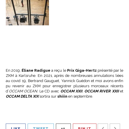
En 2019,
Éliane Radigue
a reçu le
Prix Giga-Hertz
présenté par le
ZKM à Karlsruhe. En 2021, après de nombreuses annulations liées
au covid 19, Bertrand Gauguet, Yannick Guédon et moi avons enfin
pu revenir au ZKM pour enregistrer plusieurs morceaux récents
d’
OCCAM OCEAN
. Le CD avec
OCCAM XXII
,
OCCAM RIVER XXII
et
OCCAM DELTA XIX
sortira sur
shiiin
en septembre.
LIKE
TWEET
+1
PIN IT