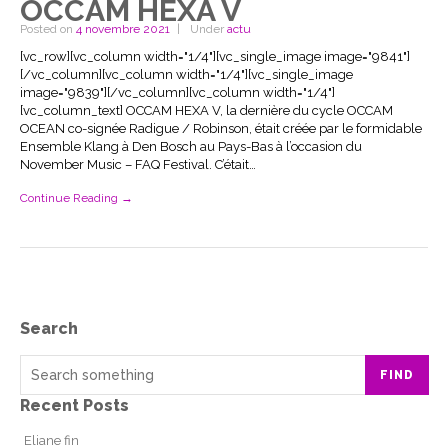
OCCAM HEXA V
Posted on
4 novembre 2021
Under
actu
[vc_row][vc_column width="1/4"][vc_single_image image="9841"]
[/vc_column][vc_column width="1/4"][vc_single_image
image="9839"][/vc_column][vc_column width="1/4"]
[vc_column_text] OCCAM HEXA V, la dernière du cycle OCCAM
OCEAN co-signée Radigue / Robinson, était créée par le formidable
Ensemble Klang à Den Bosch au Pays-Bas à l’occasion du
November Music – FAQ Festival. C’était…
Continue Reading →
Search
FIND
Recent Posts
Eliane fin