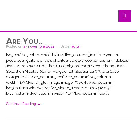
Are You…
Posted on
27 novembre 2021
Under
actu
[vc_row][vc_column width="1/4"][vc_column_text] Are you… ma
pièce pour guitare et trois chanteurs a été créée par les formidables
Jean-Marc Zwellenreuther (Trio Polycordes) et Steve Zheng, Jean-
Sebastien Nicolas, Xavier Margueritat (Sequenza 9.3) à la Cave
d’Argenteuil. [/vc_column_text][/vc_column][vc_column
width="1/4"][vc_single_image image="9864"][/vc_column]
[vc_column width="1/4"][vc_single_image image="9865"]
[/vc_column][vc_column width="1/4"][vc_column_text]…
Continue Reading →