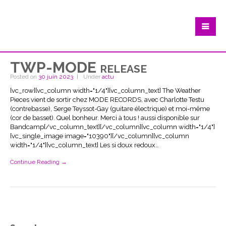
TWP-MODE release
Posted on
30 juin 2023
Under
actu
[vc_row][vc_column width="1/4"][vc_column_text] The Weather
Pieces vient de sortir chez MODE RECORDS, avec Charlotte Testu
(contrebasse), Serge Teyssot-Gay (guitare électrique) et moi-même
(cor de basset). Quel bonheur. Merci à tous ! aussi disponible sur
Bandcamp[/vc_column_text][/vc_column][vc_column width="1/4"]
[vc_single_image image="10390"][/vc_column][vc_column
width="1/4"][vc_column_text] Les si doux redoux…
Continue Reading →