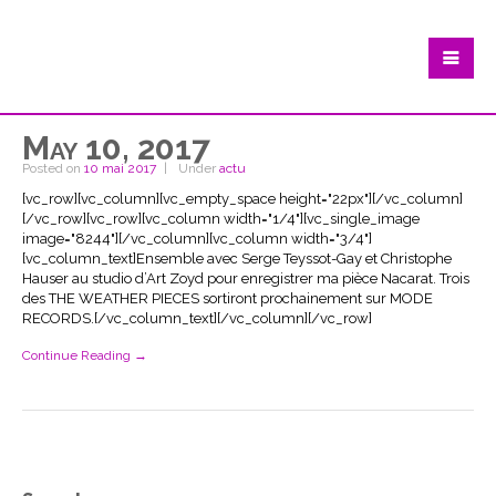
May 10, 2017
Posted on
10 mai 2017
Under
actu
[vc_row][vc_column][vc_empty_space height="22px"][/vc_column]
[/vc_row][vc_row][vc_column width="1/4"][vc_single_image
image="8244"][/vc_column][vc_column width="3/4"]
[vc_column_text]Ensemble avec Serge Teyssot-Gay et Christophe
Hauser au studio d’Art Zoyd pour enregistrer ma pièce Nacarat. Trois
des THE WEATHER PIECES sortiront prochainement sur MODE
RECORDS.[/vc_column_text][/vc_column][/vc_row]
Continue Reading →