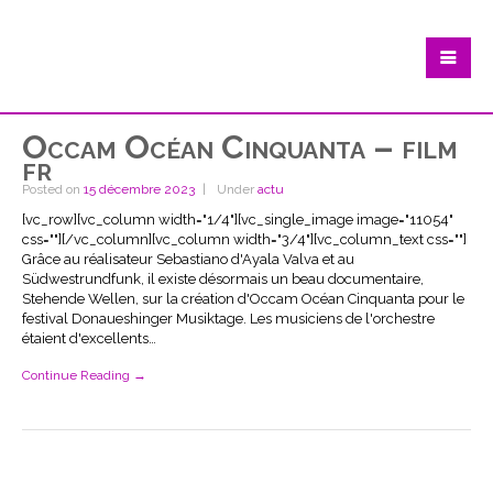
Occam Océan Cinquanta – film
fr
Posted on
15 décembre 2023
Under
actu
[vc_row][vc_column width="1/4"][vc_single_image image="11054"
css=""][/vc_column][vc_column width="3/4"][vc_column_text css=""]
Grâce au réalisateur Sebastiano d'Ayala Valva et au
Südwestrundfunk, il existe désormais un beau documentaire,
Stehende Wellen, sur la création d'Occam Océan Cinquanta pour le
festival Donaueshinger Musiktage. Les musiciens de l'orchestre
étaient d'excellents…
Continue Reading →