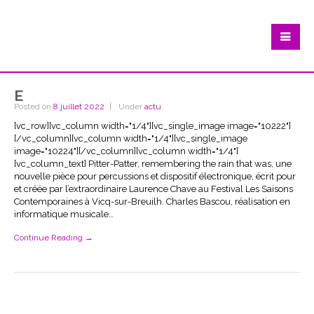
e
Posted on
8 juillet 2022
Under
actu
[vc_row][vc_column width="1/4"][vc_single_image image="10222"]
[/vc_column][vc_column width="1/4"][vc_single_image
image="10224"][/vc_column][vc_column width="1/4"]
[vc_column_text] Pitter-Patter, remembering the rain that was, une
nouvelle pièce pour percussions et dispositif électronique, écrit pour
et créée par l’extraordinaire Laurence Chave au Festival Les Saisons
Contemporaines à Vicq-sur-Breuilh. Charles Bascou, réalisation en
informatique musicale…
Continue Reading →