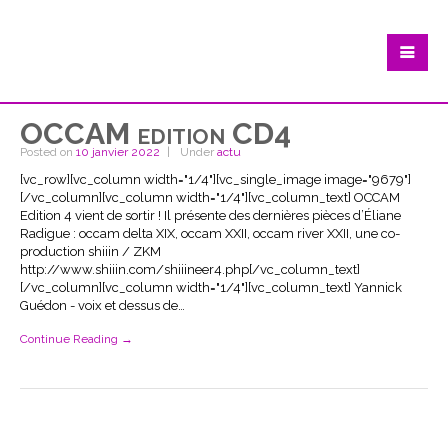
OCCAM edition CD4
Posted on
10 janvier 2022
Under
actu
[vc_row][vc_column width="1/4"][vc_single_image image="9679"]
[/vc_column][vc_column width="1/4"][vc_column_text] OCCAM
Edition 4 vient de sortir ! Il présente des dernières pièces d’Éliane
Radigue : occam delta XIX, occam XXII, occam river XXII, une co-
production shiiin / ZKM
http://www.shiiin.com/shiiineer4.php[/vc_column_text]
[/vc_column][vc_column width="1/4"][vc_column_text] Yannick
Guédon - voix et dessus de…
Continue Reading →