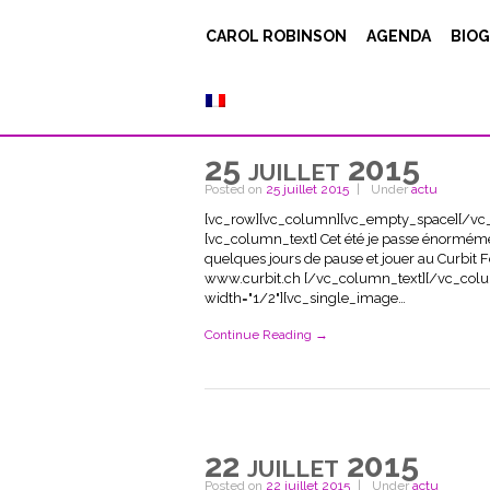
CAROL ROBINSON
AGENDA
BIOG
25 juillet 2015
Posted on
25 juillet 2015
Under
actu
[vc_row][vc_column][vc_empty_space][/vc
[vc_column_text] Cet été je passe énormémen
quelques jours de pause et jouer au Curbit F
www.curbit.ch [/vc_column_text][/vc_col
width="1/2"][vc_single_image…
Continue Reading →
22 juillet 2015
Posted on
22 juillet 2015
Under
actu