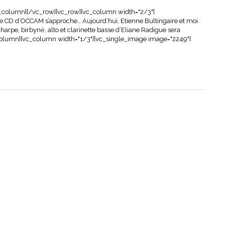
_column][/vc_row][vc_row][vc_column width="2/3"]
e CD d’OCCAM s’approche… Aujourd’hui, Etienne Bultingaire et moi
harpe, birbynė, alto et clarinette basse d’Eliane Radigue sera
column][vc_column width="1/3"][vc_single_image image="2249"]