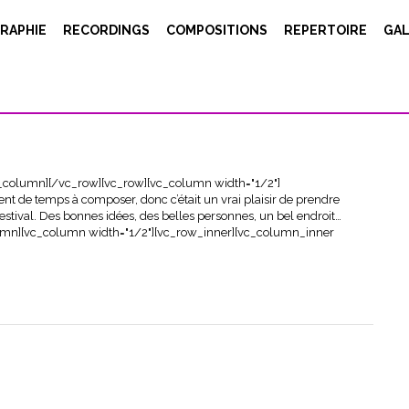
RAPHIE
RECORDINGS
COMPOSITIONS
REPERTOIRE
GAL
_column][/vc_row][vc_row][vc_column width="1/2"]
t de temps à composer, donc c’était un vrai plaisir de prendre
estival. Des bonnes idées, des belles personnes, un bel endroit…
umn][vc_column width="1/2"][vc_row_inner][vc_column_inner