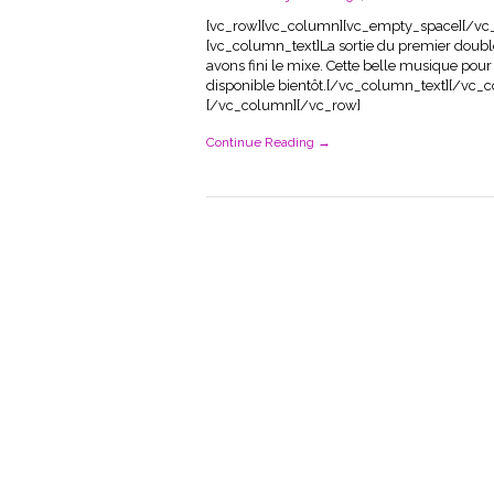
[vc_row][vc_column][vc_empty_space][/vc
[vc_column_text]La sortie du premier doubl
avons fini le mixe. Cette belle musique pour 
disponible bientôt.[/vc_column_text][/vc_
[/vc_column][/vc_row]
Continue Reading →