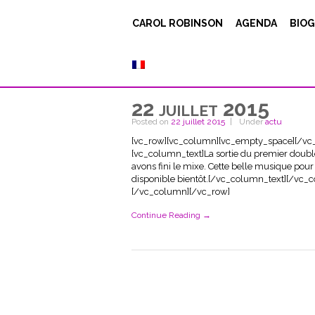
CAROL ROBINSON
AGENDA
BIOG
22 juillet 2015
Posted on
22 juillet 2015
Under
actu
[vc_row][vc_column][vc_empty_space][/vc
[vc_column_text]La sortie du premier doubl
avons fini le mixe. Cette belle musique pour 
disponible bientôt.[/vc_column_text][/vc_
[/vc_column][/vc_row]
Continue Reading →