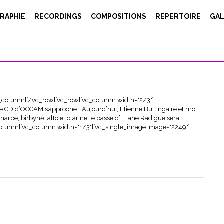
RAPHIE
RECORDINGS
COMPOSITIONS
REPERTOIRE
GAL
_column][/vc_row][vc_row][vc_column width="2/3"]
e CD d’OCCAM s’approche… Aujourd’hui, Etienne Bultingaire et moi
harpe, birbynė, alto et clarinette basse d’Eliane Radigue sera
column][vc_column width="1/3"][vc_single_image image="2249"]