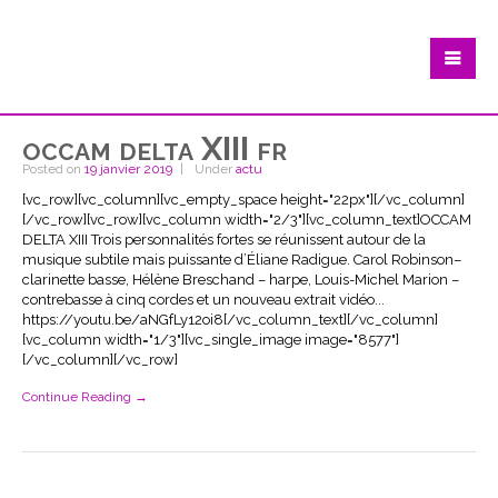
occam delta XIII fr
Posted on
19 janvier 2019
Under
actu
[vc_row][vc_column][vc_empty_space height="22px"][/vc_column]
[/vc_row][vc_row][vc_column width="2/3"][vc_column_text]OCCAM
DELTA XIII Trois personnalités fortes se réunissent autour de la
musique subtile mais puissante d’Éliane Radigue. Carol Robinson–
clarinette basse, Hélène Breschand – harpe, Louis-Michel Marion –
contrebasse à cinq cordes et un nouveau extrait vidéo...
https://youtu.be/aNGfLy12oi8[/vc_column_text][/vc_column]
[vc_column width="1/3"][vc_single_image image="8577"]
[/vc_column][/vc_row]
Continue Reading →