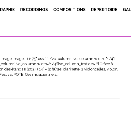
RAPHIE
RECORDINGS
COMPOSITIONS
REPERTOIRE
GAL
_image image="11175" css=""][/vc_column][vc_column width="1/4"]
c_column][vc_column width="1/4"][vc_column_text css=""] Grâce à
es étangs II (2024) 14’ – (2 flûtes, clarinette, 2 violoncelles, violon,
Festival POTE. Ces musicien.ne.s…