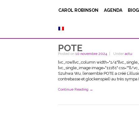
CAROL ROBINSON
AGENDA
BIOG
POTE
Posted on
10 novembre 2024
Under
actu
[vc_row][vc_column width="1/4"][vc_single
[vc_single_image image="11181" css=""][/v
Szuhwa Wu, l’ensemble POTE a créé L’illusion d
contrebasse et glockenspiel) au très sympa 
Continue Reading →