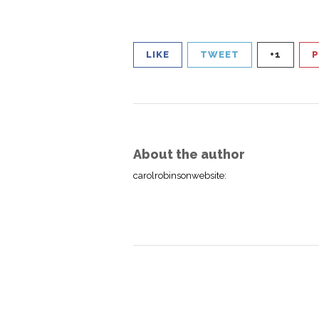
LIKE
TWEET
+1
P
About the author
carolrobinsonwebsite
: