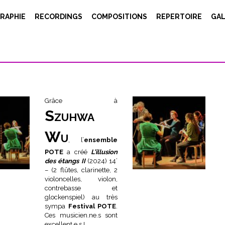
RAPHIE
RECORDINGS
COMPOSITIONS
REPERTOIRE
GAL
Grâce à
Szuhwa
Wu
, l’
ensemble
POTE
a créé
L’illusion
des étangs II
(2024) 14’
– (2 flûtes, clarinette, 2
violoncelles, violon,
contrebasse et
glockenspiel) au très
sympa
Festival POTE
.
Ces musicien.ne.s sont
excellent.e.s !