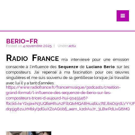
berio-fr
Posted on
4 novembre 2025
Under
actu
Radio France
m’a interviewé pour une émission
consacrée à l’influence des
Sequenze
de
Luciano Berio
sur les
compositeurs. J’ai repensé à ma fascination pour ces œuvres
singulières et me suis souvenu de sa gentillesse lorsque j’ai travaillé
avec lui il y a tant d’années.
https://www.radiofrance.fr/francemusique/podcasts/creation-
grand-format/l-influence-des-sequenze-de-berio-sur-les-
compositeurs-trices-d-aujourd-hui-9145546?
fbclid=IwY2xjawN3UQtleHRuA2FlbQIxMQABHu4bLv7tEJbsOqrdLVYYJF
dqqjg8zuJrMblyI3dGuXZoAQ0bfj_aem_kzdrAu7r_3LBwPdLivG8MQ