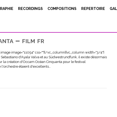
RAPHIE
RECORDINGS
COMPOSITIONS
REPERTOIRE
GAL
nta – film fr
_image image="11054" css=""][/vc_column][vc_column width="3/4"]
r Sebastiano d'Ayala Valva et au Südwestrundfunk, il existe désormais
 la création d'Occam Océan Cinquanta pour le festival
'orchestre étaient d'excellents…