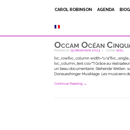
CAROL ROBINSON
AGENDA
BIOG
Occam Océan Cinqua
Posted on
15 décembre 2023
Under
actu
[vc_row][vc_column width="1/4"][vc_single
[vc_column_text css=""] Grâce au réalisateu
un beau documentaire, Stehende Wellen, sur
Donaueshinger Musiktage. Les musiciens de l
Continue Reading →